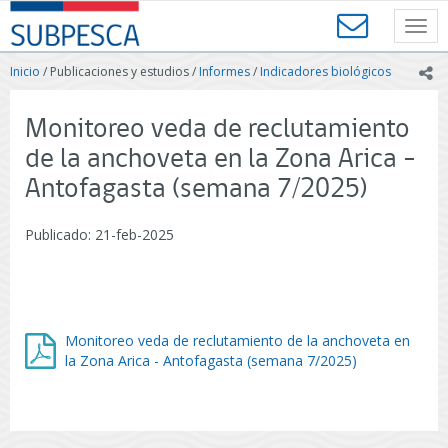
Contenido
SUBPESCA
principal
Toggl
-
navig
Subsecretaría
Inicio
/ Publicaciones y estudios /
Informes
/
Indicadores biológicos
ic
de
Pesca
y
Monitoreo veda de reclutamiento
Acuicultura
de la anchoveta en la Zona Arica -
-
Gobierno
Antofagasta (semana 7/2025)
de
Chile
Publicado: 21-feb-2025
Monitoreo veda de reclutamiento de la anchoveta en
la Zona Arica - Antofagasta (semana 7/2025)