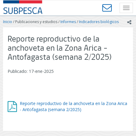
Contenido
SUBPESCA
principal
Toggl
-
navig
Subsecretaría
Inicio
/ Publicaciones y estudios /
Informes
/
Indicadores biológicos
ic
de
Pesca
y
Reporte reproductivo de la
Acuicultura
anchoveta en la Zona Arica -
-
Gobierno
Antofagasta (semana 2/2025)
de
Chile
Publicado: 17-ene-2025
Reporte reproductivo de la anchoveta en la Zona Arica
- Antofagasta (semana 2/2025)