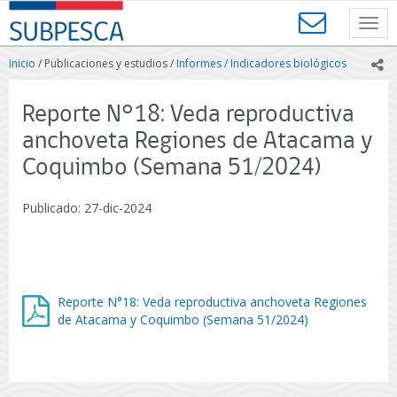
Contenido
SUBPESCA
principal
Toggl
-
navig
Subsecretaría
Inicio
/ Publicaciones y estudios /
Informes
/
Indicadores biológicos
ic
de
Pesca
y
Reporte N°18: Veda reproductiva
Acuicultura
anchoveta Regiones de Atacama y
-
Gobierno
Coquimbo (Semana 51/2024)
de
Chile
Publicado: 27-dic-2024
Reporte N°18: Veda reproductiva anchoveta Regiones
de Atacama y Coquimbo (Semana 51/2024)