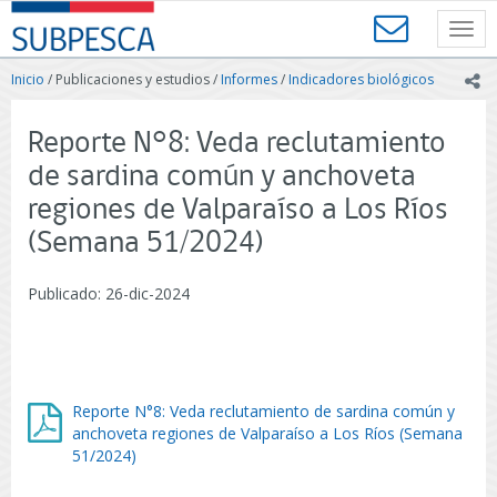
Contenido
SUBPESCA
principal
Toggl
-
navig
Subsecretaría
Inicio
/ Publicaciones y estudios /
Informes
/
Indicadores biológicos
ic
de
Pesca
y
Reporte N°8: Veda reclutamiento
Acuicultura
de sardina común y anchoveta
-
Gobierno
regiones de Valparaíso a Los Ríos
de
(Semana 51/2024)
Chile
Publicado: 26-dic-2024
Reporte N°8: Veda reclutamiento de sardina común y
anchoveta regiones de Valparaíso a Los Ríos (Semana
51/2024)