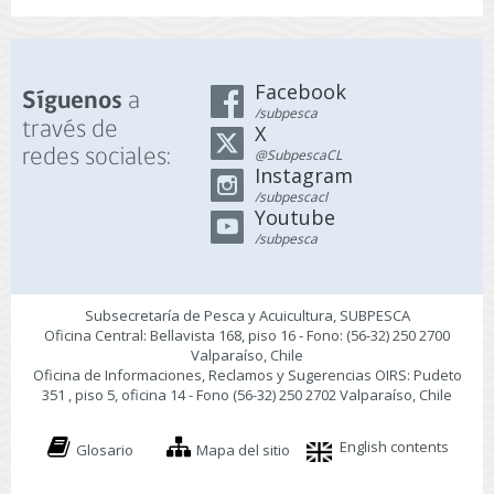
Facebook
a
Síguenos
/subpesca
través de
X
redes sociales:
@SubpescaCL
Instagram
/subpescacl
Youtube
/subpesca
Subsecretaría de Pesca y Acuicultura, SUBPESCA
Oficina Central: Bellavista 168, piso 16 - Fono: (56-32) 250 2700
Valparaíso, Chile
Oficina de Informaciones, Reclamos y Sugerencias OIRS: Pudeto
351 , piso 5, oficina 14 - Fono (56-32) 250 2702 Valparaíso, Chile
English contents
Glosario
Mapa del sitio