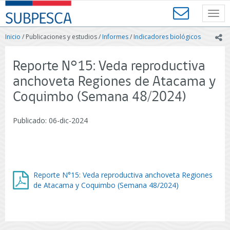
Contenido
SUBPESCA
principal
Toggl
-
navig
Subsecretaría
Inicio
/ Publicaciones y estudios /
Informes
/
Indicadores biológicos
ic
de
Pesca
y
Reporte N°15: Veda reproductiva
Acuicultura
anchoveta Regiones de Atacama y
-
Gobierno
Coquimbo (Semana 48/2024)
de
Chile
Publicado: 06-dic-2024
Reporte N°15: Veda reproductiva anchoveta Regiones
de Atacama y Coquimbo (Semana 48/2024)