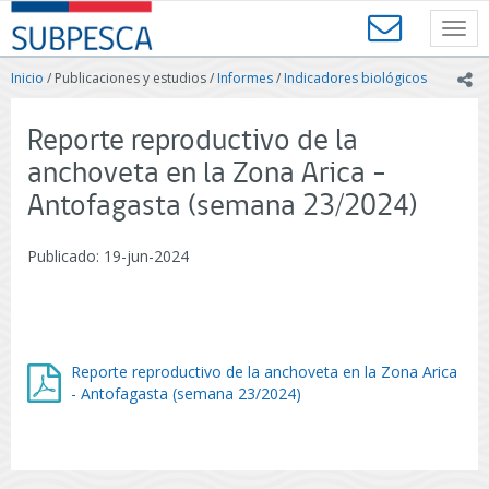
Contenido
SUBPESCA
principal
Toggl
-
navig
Subsecretaría
Inicio
/ Publicaciones y estudios /
Informes
/
Indicadores biológicos
ic
de
Pesca
y
Reporte reproductivo de la
Acuicultura
anchoveta en la Zona Arica -
-
Gobierno
Antofagasta (semana 23/2024)
de
Chile
Publicado: 19-jun-2024
Reporte reproductivo de la anchoveta en la Zona Arica
- Antofagasta (semana 23/2024)