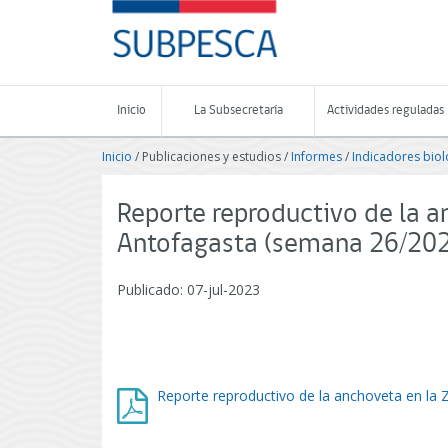
Contenido
SUBPESCA
principal
-
Subsecretaría
de
Pesca
Inicio
La Subsecretaría
Actividades reguladas
y
Acuicultura
Inicio
/ Publicaciones y estudios /
Informes
/
Indicadores biol
-
Gobierno
de
Reporte reproductivo de la a
Chile
Antofagasta (semana 26/20
Publicado: 07-jul-2023
Reporte reproductivo de la anchoveta en la