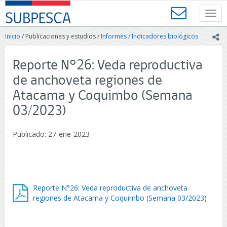
Contenido
SUBPESCA
principal
Toggl
-
navig
Subsecretaría
Inicio
/ Publicaciones y estudios /
Informes
/
Indicadores biológicos
ic
de
Pesca
y
Reporte N°26: Veda reproductiva
Acuicultura
de anchoveta regiones de
-
Gobierno
Atacama y Coquimbo (Semana
de
03/2023)
Chile
Publicado: 27-ene-2023
Reporte N°26: Veda reproductiva de anchoveta
regiones de Atacama y Coquimbo (Semana 03/2023)