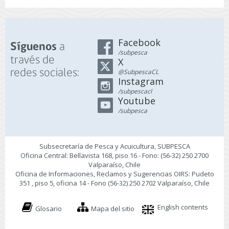
Facebook
a
Síguenos
/subpesca
través de
X
redes sociales:
@SubpescaCL
Instagram
/subpescacl
Youtube
/subpesca
Subsecretaría de Pesca y Acuicultura, SUBPESCA
Oficina Central: Bellavista 168, piso 16 - Fono: (56-32) 250 2700
Valparaíso, Chile
Oficina de Informaciones, Reclamos y Sugerencias OIRS: Pudeto
351 , piso 5, oficina 14 - Fono (56-32) 250 2702 Valparaíso, Chile
English contents
Glosario
Mapa del sitio