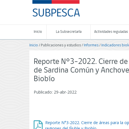
Contenido
SUBPESCA
principal
-
Subsecretaría
de
Pesca
Inicio
La Subsecretaría
Actividades reguladas
y
Acuicultura
Inicio
/ Publicaciones y estudios /
Informes
/
Indicadores biol
-
Gobierno
de
Reporte N°3-2022. Cierre de
Chile
de Sardina Común y Anchovet
Biobío
Publicado: 29-abr-2022
Reporte N°3-2022. Cierre de áreas para la 
regiones del Ñuble y Biobío