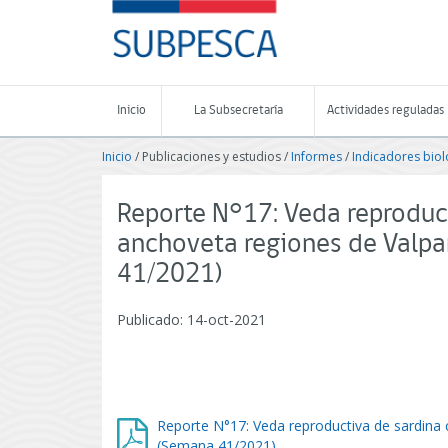
Contenido
SUBPESCA
principal
-
Subsecretaría
de
Pesca
Inicio
La Subsecretaría
Actividades reguladas
y
Acuicultura
Inicio
/ Publicaciones y estudios /
Informes
/
Indicadores biol
-
Gobierno
de
Reporte N°17: Veda reproduc
Chile
anchoveta regiones de Valpa
41/2021)
Publicado: 14-oct-2021
Reporte N°17: Veda reproductiva de sardina
(Semana 41/2021)