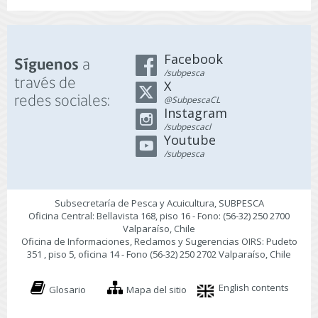
Facebook
a
Síguenos
/subpesca
través de
X
redes sociales:
@SubpescaCL
Instagram
/subpescacl
Youtube
/subpesca
Subsecretaría de Pesca y Acuicultura, SUBPESCA
Oficina Central: Bellavista 168, piso 16 - Fono: (56-32) 250 2700
Valparaíso, Chile
Oficina de Informaciones, Reclamos y Sugerencias OIRS: Pudeto
351 , piso 5, oficina 14 - Fono (56-32) 250 2702 Valparaíso, Chile
English contents
Glosario
Mapa del sitio