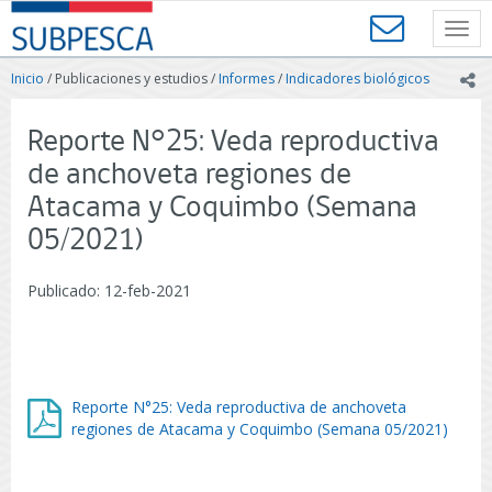
Contenido
SUBPESCA
principal
Toggl
-
navig
Subsecretaría
Inicio
/ Publicaciones y estudios /
Informes
/
Indicadores biológicos
ic
de
Pesca
y
Reporte N°25: Veda reproductiva
Acuicultura
de anchoveta regiones de
-
Gobierno
Atacama y Coquimbo (Semana
de
05/2021)
Chile
Publicado: 12-feb-2021
Reporte N°25: Veda reproductiva de anchoveta
regiones de Atacama y Coquimbo (Semana 05/2021)