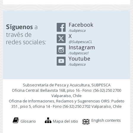
Facebook
a
Síguenos
/subpesca
través de
X
redes sociales:
@SubpescaCL
Instagram
/subpescacl
Youtube
/subpesca
Subsecretaría de Pesca y Acuicultura, SUBPESCA
Oficina Central: Bellavista 168, piso 16 - Fono: (56-32) 250 2700
Valparaíso, Chile
Oficina de Informaciones, Reclamos y Sugerencias OIRS: Pudeto
351 , piso 5, oficina 14 - Fono (56-32) 250 2702 Valparaíso, Chile
English contents
Glosario
Mapa del sitio