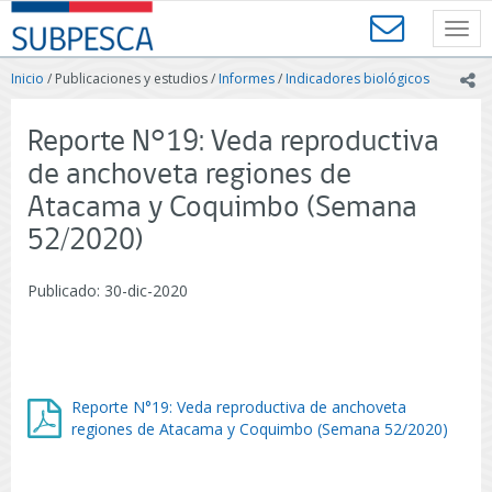
Contenido
SUBPESCA
principal
Toggl
-
navig
Subsecretaría
Inicio
/ Publicaciones y estudios /
Informes
/
Indicadores biológicos
ic
de
Pesca
y
Reporte N°19: Veda reproductiva
Acuicultura
de anchoveta regiones de
-
Gobierno
Atacama y Coquimbo (Semana
de
52/2020)
Chile
Publicado: 30-dic-2020
Reporte N°19: Veda reproductiva de anchoveta
regiones de Atacama y Coquimbo (Semana 52/2020)