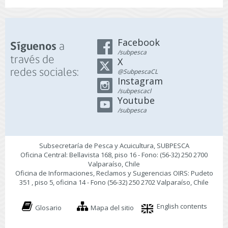
Facebook
a
Síguenos
/subpesca
través de
X
redes sociales:
@SubpescaCL
Instagram
/subpescacl
Youtube
/subpesca
Subsecretaría de Pesca y Acuicultura, SUBPESCA
Oficina Central: Bellavista 168, piso 16 - Fono: (56-32) 250 2700
Valparaíso, Chile
Oficina de Informaciones, Reclamos y Sugerencias OIRS: Pudeto
351 , piso 5, oficina 14 - Fono (56-32) 250 2702 Valparaíso, Chile
English contents
Glosario
Mapa del sitio