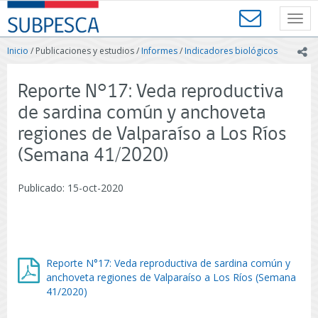
Contenido
SUBPESCA
principal
Toggl
-
navig
Subsecretaría
Inicio
/ Publicaciones y estudios /
Informes
/
Indicadores biológicos
ic
de
Pesca
y
Reporte N°17: Veda reproductiva
Acuicultura
de sardina común y anchoveta
-
Gobierno
regiones de Valparaíso a Los Ríos
de
(Semana 41/2020)
Chile
Publicado: 15-oct-2020
Reporte N°17: Veda reproductiva de sardina común y
anchoveta regiones de Valparaíso a Los Ríos (Semana
41/2020)