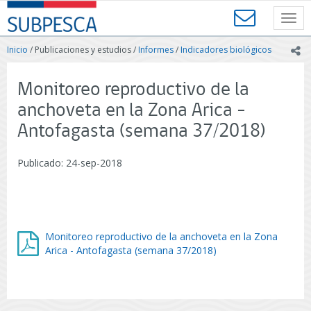
Contenido
SUBPESCA
principal
Toggl
-
navig
Subsecretaría
Inicio
/ Publicaciones y estudios /
Informes
/
Indicadores biológicos
ic
de
Pesca
y
Monitoreo reproductivo de la
Acuicultura
anchoveta en la Zona Arica -
-
Gobierno
Antofagasta (semana 37/2018)
de
Chile
Publicado: 24-sep-2018
Monitoreo reproductivo de la anchoveta en la Zona
Arica - Antofagasta (semana 37/2018)