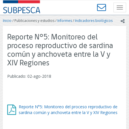
Contenido
SUBPESCA
principal
Toggl
-
navig
Subsecretaría
Inicio
/ Publicaciones y estudios /
Informes
/
Indicadores biológicos
ic
de
Pesca
y
Reporte N°5: Monitoreo del
Acuicultura
proceso reproductivo de sardina
-
Gobierno
común y anchoveta entre la V y
de
XIV Regiones
Chile
Publicado: 02-ago-2018
Reporte N°5: Monitoreo del proceso reproductivo de
sardina común y anchoveta entre la V y XIV Regiones