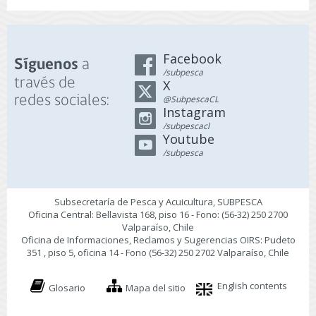
Facebook
a
Síguenos
/subpesca
través de
X
redes sociales:
@SubpescaCL
Instagram
/subpescacl
Youtube
/subpesca
Subsecretaría de Pesca y Acuicultura, SUBPESCA
Oficina Central: Bellavista 168, piso 16 - Fono: (56-32) 250 2700
Valparaíso, Chile
Oficina de Informaciones, Reclamos y Sugerencias OIRS: Pudeto
351 , piso 5, oficina 14 - Fono (56-32) 250 2702 Valparaíso, Chile
English contents
Glosario
Mapa del sitio