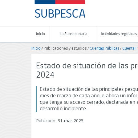
Contenido
SUBPESCA
principal
-
Subsecretaría
de
Pesca
Inicio
La Subsecretaría
Actividades reguladas
y
Acuicultura
Inicio
/ Publicaciones y estudios /
Cuentas Públicas
/
Cuenta P
-
Gobierno
de
Estado de situación de las pr
Chile
2024
Estado de situación de las principales pesqu
mes de marzo de cada año, elabora un infor
que tenga su acceso cerrado, declarada en 
desarrollo incipiente.
Publicado: 31-mar-2025