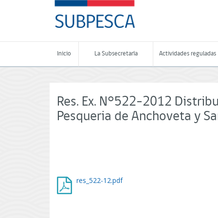
Contenido
SUBPESCA
principal
-
Subsecretaría
de
Pesca
Inicio
La Subsecretaría
Actividades reguladas
y
Acuicultura
-
Gobierno
de
Res. Ex. N°522-2012 Distribu
Chile
Pesqueria de Anchoveta y Sar
res_522-12.pdf