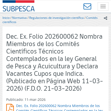
Contenido
SUBPESCA
principal
Toggl
-
navig
Subsecretaría
Inicio
/
Normativa
/
Regulaciones de investigación científica
/
Comités
ic
de
científicos
Pesca
y
Dec. Ex. Folio 202600062 Nombra
Acuicultura
-
Miembros de los Comités
Gobierno
Científicos Técnicos
de
Chile
Contemplados en la ley General
de Pesca y Acuicultura y Declara
Vacantes Cupos que Indica.
(Publicado en Página Web 11-03-
2026) (F.D.O. 21-03-2026)
Publicado: 11-mar-2026
Dec. Ex. Folio 202600062 Nombra Miembros de los
Comités Científicos Técnicos Contemplados en la ley