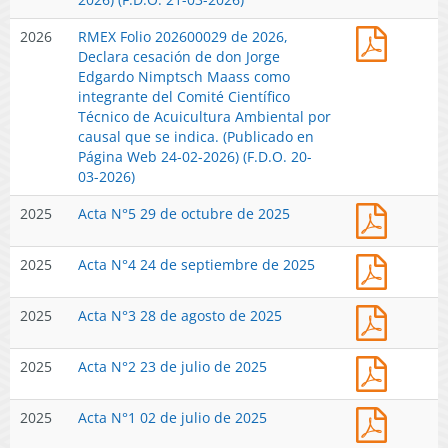
los
RMEX
2026
RMEX Folio 202600029 de 2026,
Comité
Folio
Declara cesación de don Jorge
Científi
202600
Edgardo Nimptsch Maass como
Técnico
de
integrante del Comité Científico
Contem
2026,
Técnico de Acuicultura Ambiental por
en
Declara
causal que se indica. (Publicado en
la
cesació
Página Web 24-02-2026) (F.D.O. 20-
ley
de
03-2026)
Genera
don
de
Acta
2025
Acta N°5 29 de octubre de 2025
Jorge
Pesca
N°5
Edgard
y
-
Nimpts
Acuicul
Acta
2025
Acta N°4 24 de septiembre de 2025
2025
Maass
y
N°4
como
Declara
-
Acta
integra
2025
Acta N°3 28 de agosto de 2025
Vacant
2025
N°3
del
Cupos
-
Comité
que
Acta
2025
Acta N°2 23 de julio de 2025
2025
Científi
Indica.
N°2
Técnico
(Public
-
de
Acta
en
2025
Acta N°1 02 de julio de 2025
2025
Acuicul
N°1
Página