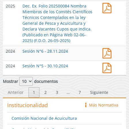
Ambien
-
Web
Dec.
2025
Dec. Ex. Folio 202500084 Nombra
por
2025
11-
Ex.
Miembros de los Comités Científicos
causal
03-
Folio
Técnicos Contemplados en la ley
que
2026)
202500
General de Pesca y Acuicultura y
se
Nombr
Declara Vacantes Cupos que Indica.
indica.
Miembr
(Publicado en Página Web 02-06-
(Public
de
2025) (F.D.O. 26-05-2025)
en
los
Página
Sesión
2024
Sesión N°6 - 28.11.2024
Comité
Web
N°6
Científi
24-
-
Técnico
02-
Sesión
2024
Sesión N°5 - 30.10.2024
2024
Contem
2026)
N°5
en
(F.D.O.
-
la
Mostrar
documentos
11-
2024
ley
02-
Genera
Anterior
1
2
3
…
7
Siguiente
2026)
de
Pesca
Institucionalidad
Más Normativa
icono
y
Acuicul
Comisión Nacional de Acuicultura
y
Declara