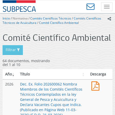
Contenido
SUBPESCA
principal
Toggl
-
navig
Subsecretaría
Inicio
/
Normativa
/
Comités Científicos Técnicos
/
Comités Científicos
ic
de
Técnicos de Acuicultura
/
Comité Científico Ambiental
Pesca
y
Comité Científico Ambiental
Acuicultura
-
Gobierno
Filtrar
de
Chile
64 documentos, mostrando
del 1 al 10
Año
Título
Descarga
Dec.
2026
Dec. Ex. Folio 202600062 Nombra
Ex.
Miembros de los Comités Científicos
Folio
Técnicos Contemplados en la ley
202600
General de Pesca y Acuicultura y
Nombr
Declara Vacantes Cupos que Indica.
Miembr
(Publicado en Página Web 11-03-
de
2026) (F.D.O. 21-03-2026)