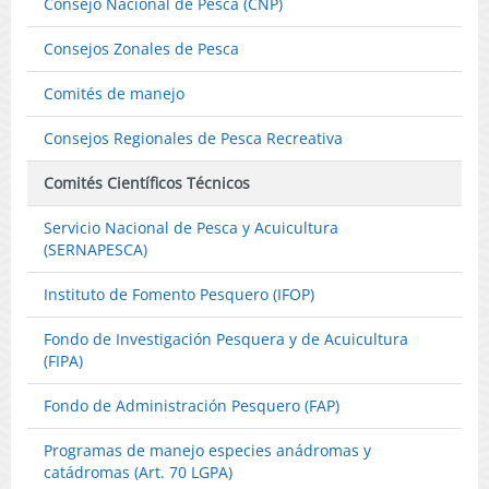
Consejo Nacional de Pesca (CNP)
Vacant
Cupos
Consejos Zonales de Pesca
que
Indica.
Comités de manejo
(Public
en
Consejos Regionales de Pesca Recreativa
Página
Web
Comités Científicos Técnicos
02-
06-
Servicio Nacional de Pesca y Acuicultura
2025)
(SERNAPESCA)
Instituto de Fomento Pesquero (IFOP)
Fondo de Investigación Pesquera y de Acuicultura
(FIPA)
Fondo de Administración Pesquero (FAP)
Programas de manejo especies anádromas y
catádromas (Art. 70 LGPA)