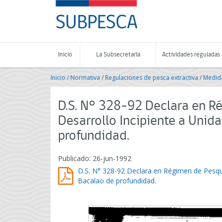
Contenido
SUBPESCA
principal
-
Subsecretaría
de
Pesca
Inicio
La Subsecretaría
Actividades reguladas
y
Acuicultura
Inicio
/
Normativa
/
Regulaciones de pesca extractiva
/
Medida
-
Gobierno
de
D.S. N° 328-92 Declara en R
Chile
Desarrollo Incipiente a Unid
profundidad.
Publicado: 26-jun-1992
D.S. N° 328-92 Declara en Régimen de Pesque
Bacalao de profundidad.