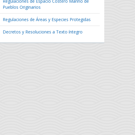
Regulaciones de Espacio Costero Marino de
Pueblos Originarios
Regulaciones de Áreas y Especies Protegidas
Decretos y Resoluciones a Texto íntegro