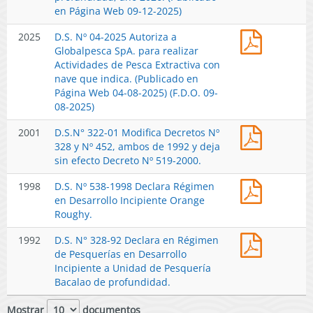
20250024
en Página Web 09-12-2025)
Establece
D.S.
2025
D.S. Nº 04-2025 Autoriza a
cuotas
Nº
Globalpesca SpA. para realizar
anuales
04-
Actividades de Pesca Extractiva con
de
2025
nave que indica. (Publicado en
captura
Autoriza
Página Web 04-08-2025) (F.D.O. 09-
de
a
08-2025)
la
Globalpe
especie
D.S.N°
2001
D.S.N° 322-01 Modifica Decretos Nº
SpA.
Bacalao
322-
328 y Nº 452, ambos de 1992 y deja
para
de
01
sin efecto Decreto Nº 519-2000.
realizar
profundi
Modifica
Actividad
año
D.S.
1998
D.S. Nº 538-1998 Declara Régimen
Decretos
de
2026.
Nº
en Desarrollo Incipiente Orange
Nº
Pesca
(Publicad
538-
Roughy.
328
Extractiv
en
1998
y
con
Página
D.S.
1992
D.S. N° 328-92 Declara en Régimen
Declara
Nº
nave
Web
N°
de Pesquerías en Desarrollo
Régimen
452,
que
09-
328-
Incipiente a Unidad de Pesquería
en
am,bos
indica.
12-
92
Bacalao de profundidad.
Desarroll
de
(Publicad
2025)
Declara
Incipient
1992
en
en
Mostrar
documentos
Orange
y