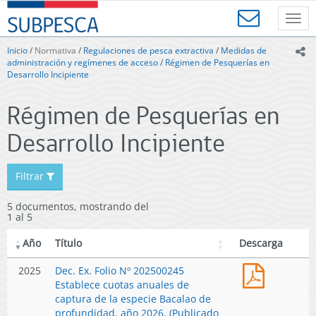
Contenido
SUBPESCA
principal
Toggl
-
navig
Subsecretaría
Inicio
/
Normativa
/
Regulaciones de pesca extractiva
/
Medidas de
ic
de
administración y regímenes de acceso
/
Régimen de Pesquerías en
Pesca
Desarrollo Incipiente
y
Acuicultura
Régimen de Pesquerías en
-
Gobierno
Desarrollo Incipiente
de
Chile
Filtrar
5 documentos, mostrando del
1 al 5
Año
Título
Descarga
Dec.
2025
Dec. Ex. Folio Nº 202500245
Ex.
Establece cuotas anuales de
Folio
captura de la especie Bacalao de
Nº
profundidad, año 2026. (Publicado