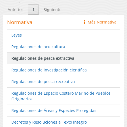
Página
Régimen
Roughy.
deja
Web
de
Anterior
1
Siguiente
sin
04-
Pesquerí
efecto
08-
en
Normativa
Más Normativa
icono
Decreto
2025)
Desarroll
Nº
Incipient
519-
Leyes
a
2000.
Unidad
Regulaciones de acuicultura
de
Pesquerí
Regulaciones de pesca extractiva
Bacalao
de
Regulaciones de investigación científica
profundi
Regulaciones de pesca recreativa
Regulaciones de Espacio Costero Marino de Pueblos
Originarios
Regulaciones de Áreas y Especies Protegidas
Decretos y Resoluciones a Texto íntegro