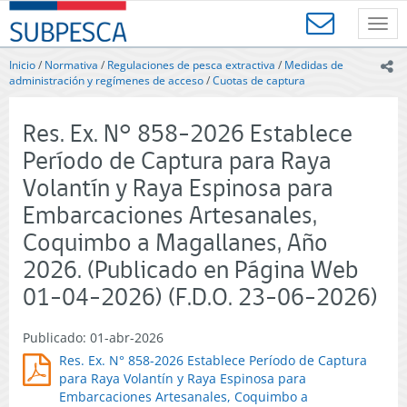
Contenido
SUBPESCA
principal
Toggl
-
navig
Subsecretaría
Inicio
/
Normativa
/
Regulaciones de pesca extractiva
/
Medidas de
ic
de
administración y regímenes de acceso
/
Cuotas de captura
Pesca
y
Res. Ex. N° 858-2026 Establece
Acuicultura
-
Período de Captura para Raya
Gobierno
Volantín y Raya Espinosa para
de
Chile
Embarcaciones Artesanales,
Coquimbo a Magallanes, Año
2026. (Publicado en Página Web
01-04-2026) (F.D.O. 23-06-2026)
Publicado: 01-abr-2026
Res. Ex. N° 858-2026 Establece Período de Captura
para Raya Volantín y Raya Espinosa para
Embarcaciones Artesanales, Coquimbo a