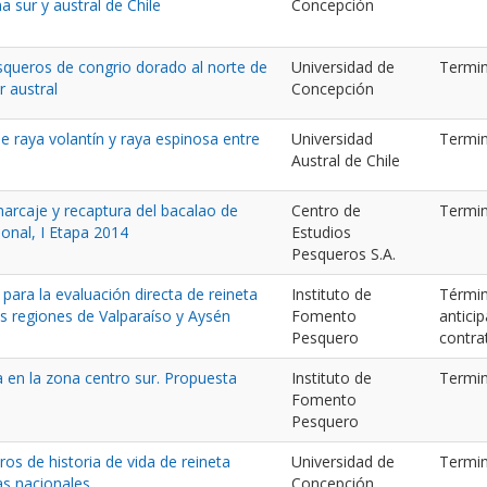
a sur y austral de Chile
Concepción
queros de congrio dorado al norte de
Universidad de
Termi
r austral
Concepción
e raya volantín y raya espinosa entre
Universidad
Termi
Austral de Chile
arcaje y recaptura del bacalao de
Centro de
Termi
onal, I Etapa 2014
Estudios
Pesqueros S.A.
para la evaluación directa de reineta
Instituto de
Térmi
as regiones de Valparaíso y Aysén
Fomento
antici
Pesquero
contra
ia en la zona centro sur. Propuesta
Instituto de
Termi
Fomento
Pesquero
os de historia de vida de reineta
Universidad de
Termi
as nacionales
Concepción