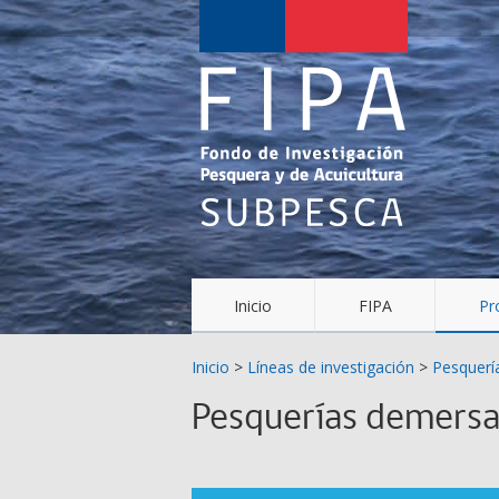
Fondo
de
Investigación
Pesquera
y
Acuicultura
(FIPA)-
Inicio
FIPA
Pr
SUBPESCA
Inicio
>
Líneas de investigación
>
Pesquerí
Pesquerías demersa