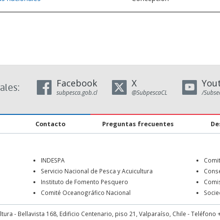
Facebook
X
You
ales:
subpesca.gob.cl
@SubpescaCL
/Subse
Contacto
Preguntas frecuentes
De
INDESPA
Comit
o
Servicio Nacional de Pesca y Acuicultura
Conse
Instituto de Fomento Pesquero
Comis
Comité Oceanográfico Nacional
Socie
ura - Bellavista 168, Edificio Centenario, piso 21, Valparaíso, Chile - Teléfon