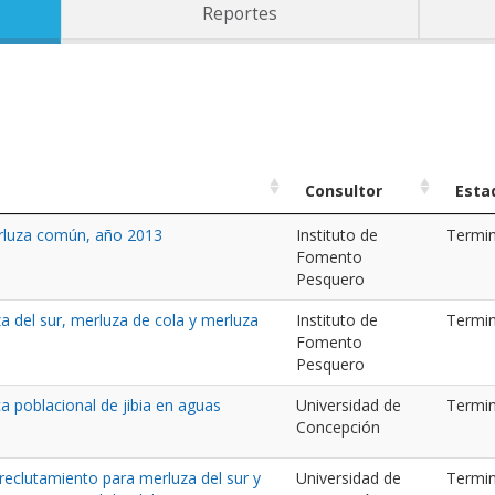
Reportes
Consultor
Esta
erluza común, año 2013
Instituto de
Termi
Fomento
Pesquero
a del sur, merluza de cola y merluza
Instituto de
Termi
Fomento
Pesquero
ca poblacional de jibia en aguas
Universidad de
Termi
Concepción
reclutamiento para merluza del sur y
Universidad de
Termi