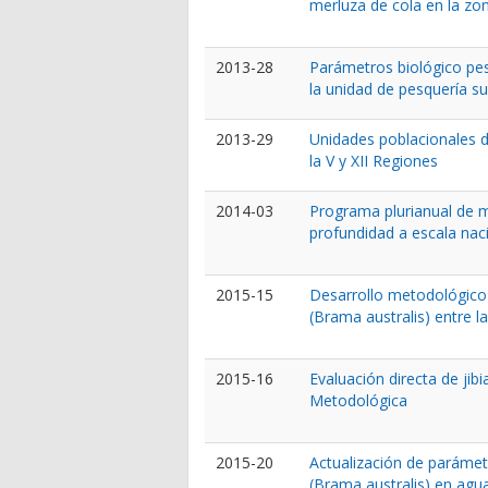
merluza de cola en la zon
2013-28
Parámetros biológico pes
la unidad de pesquería su
2013-29
Unidades poblacionales d
la V y XII Regiones
2014-03
Programa plurianual de m
profundidad a escala naci
2015-15
Desarrollo metodológico 
(Brama australis) entre l
2015-16
Evaluación directa de jib
Metodológica
2015-20
Actualización de parámetr
(Brama australis) en agu