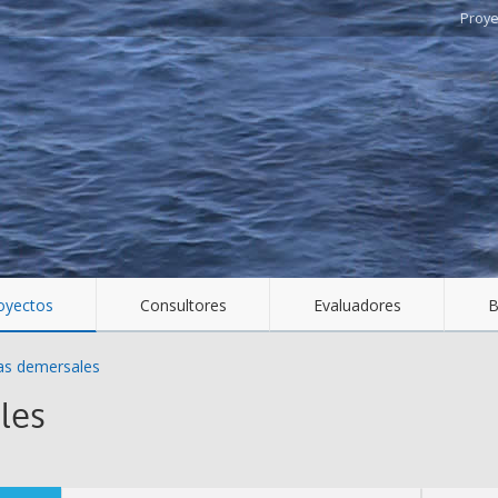
oyectos
Consultores
Evaluadores
B
as demersales
les