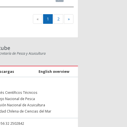
«
1
2
»
tube
cretaría de Pesca y Acuicultura
scargas
English overview
és Científicos Técnicos
jo Nacional de Pesca
ión Nacional de Acuicultura
dad Chilena de Ciencias del Mar
o +56 32 2502842