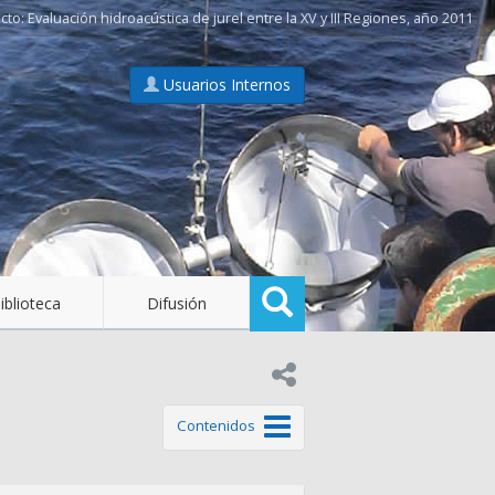
Evaluación hidroacústica de jurel entre la XV y III Regiones, año 2011
Usuarios Internos
Buscar
iblioteca
Difusión
Compartir en:
de este tema
Contenidos