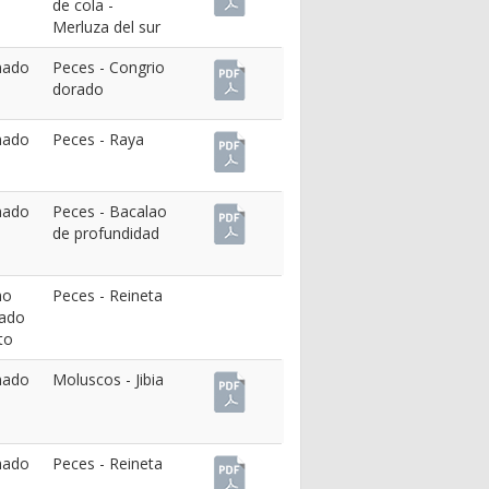
de cola
-
Merluza del sur
nado
Peces
-
Congrio
dorado
nado
Peces
-
Raya
nado
Peces
-
Bacalao
de profundidad
no
Peces
-
Reineta
pado
to
nado
Moluscos
-
Jibia
nado
Peces
-
Reineta