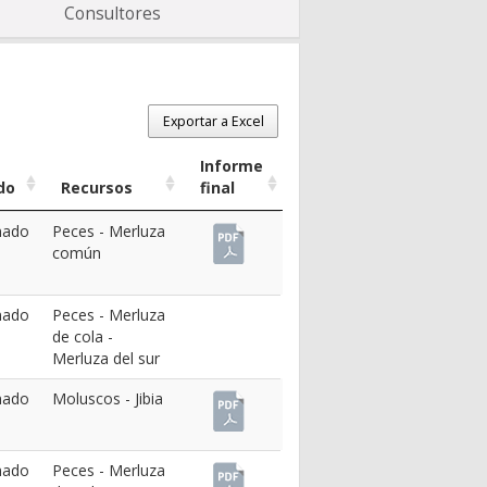
Consultores
Exportar a Excel
Informe
do
Recursos
final
nado
Peces
-
Merluza
común
nado
Peces
-
Merluza
de cola
-
Merluza del sur
nado
Moluscos
-
Jibia
nado
Peces
-
Merluza