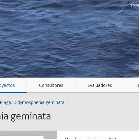
oyectos
Consultores
Evaluadores
B
Plaga: Didymosphenia geminata
ia geminata