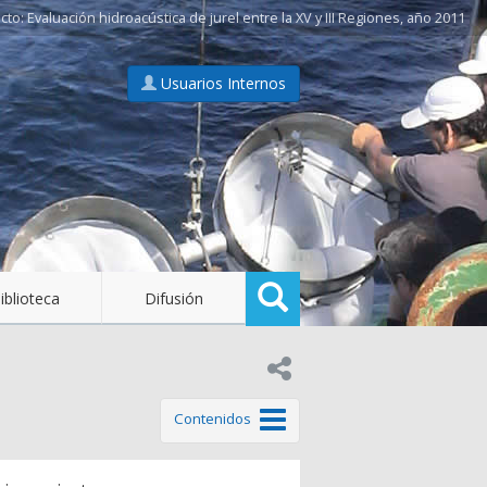
Evaluación hidroacústica de jurel entre la XV y III Regiones, año 2011
Usuarios Internos
Buscar
iblioteca
Difusión
Compartir en:
de este tema
Contenidos