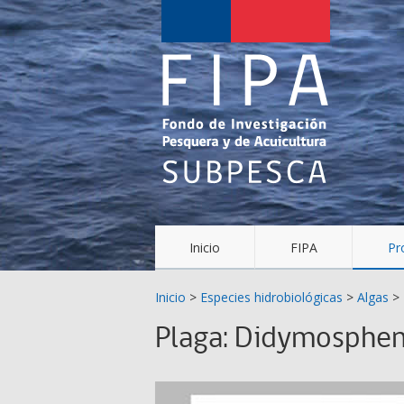
Fondo
de
Investigación
Pesquera
y
Acuicultura
(FIPA)-
Inicio
FIPA
Pr
SUBPESCA
Inicio
>
Especies hidrobiológicas
>
Algas
>
Plaga: Didymosphen