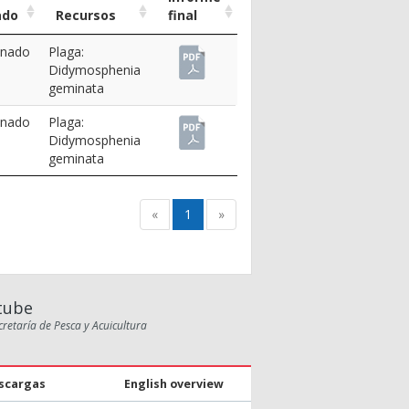
ado
Recursos
final
inado
Plaga:
Didymosphenia
geminata
inado
Plaga:
Didymosphenia
geminata
«
1
»
tube
cretaría de Pesca y Acuicultura
scargas
English overview