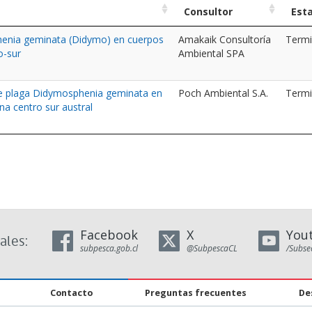
Consultor
Est
enia geminata (Didymo) en cuerpos
Amakaik Consultoría
Term
o-sur
Ambiental SPA
ie plaga Didymosphenia geminata en
Poch Ambiental S.A.
Term
na centro sur austral
Facebook
X
You
ales:
subpesca.gob.cl
@SubpescaCL
/Subse
Contacto
Preguntas frecuentes
De