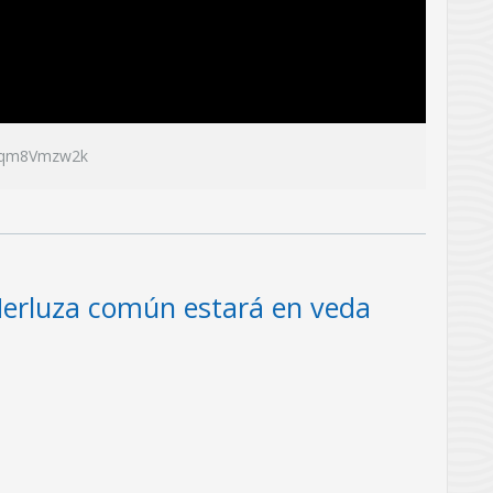
bNqm8Vmzw2k
erluza común estará en veda
ca busca proteger la
jpg
1065.1kb
pular especie, a fin
Descargar fotografía
la actual población.