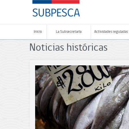
Contenido
SUBPESCA
principal
-
Subsecretaría
de
Pesca
Inicio
La Subsecretaría
Actividades reguladas
y
Acuicultura
Noticias históricas
-
Gobierno
de
Chile