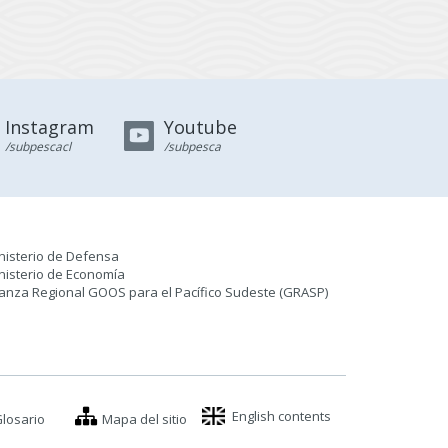
Instagram
Youtube
/subpescacl
/subpesca
nisterio de Defensa
nisterio de Economía
ianza Regional GOOS para el Pacífico Sudeste (GRASP
)
English contents
losario
Mapa del sitio