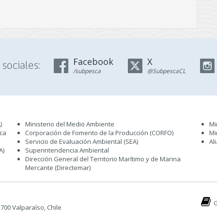
Facebook
X
sociales:
/subpesca
@SubpescaCL
)
Ministerio del Medio Ambiente
Mi
sca
Corporación de Fomento de la Producción (CORFO)
Mi
Servicio de Evaluación Ambiental (SEA
)
Al
A)
Superintendencia Ambiental
Dirección General del Territorio Marítimo y de Marina
Mercante (Directemar
)
G
 2700 Valparaíso, Chile