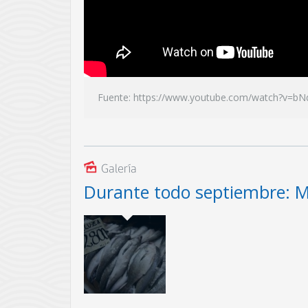
https://www.youtube.com/watch?v=
Galería
Durante todo septiembre: M
Medida de conservación aplicada por la Subpes
fase de mayor reproducción (desove) de esta po
de asegurar el ingreso de nuevos ejemplares a 