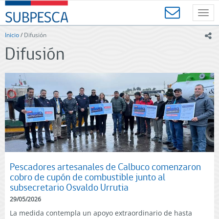
Contenido
SUBPESCA
principal
Toggl
-
navig
Subsecretaría
Inicio
/
Difusión
ic
de
Difusión
Pesca
y
Acuicultura
-
Gobierno
de
Chile
Pescadores artesanales de Calbuco comenzaron
cobro de cupón de combustible junto al
subsecretario Osvaldo Urrutia
29/05/2026
La medida contempla un apoyo extraordinario de hasta