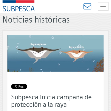
Contenido
SUBPESCA
principal
Toggl
-
navig
Subsecretaría
Noticias históricas
de
Pesca
y
Acuicultura
-
Gobierno
de
Chile
Subpesca Inicia campaña de
protección a la raya