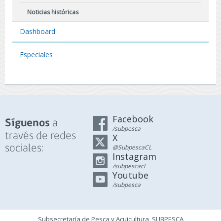
Noticias históricas
Dashboard
Especiales
Facebook
a
Síguenos
/subpesca
través de redes
X
sociales:
@SubpescaCL
Instagram
/subpescacl
Youtube
/subpesca
Subsecretaría de Pesca y Acuicultura, SUBPESCA