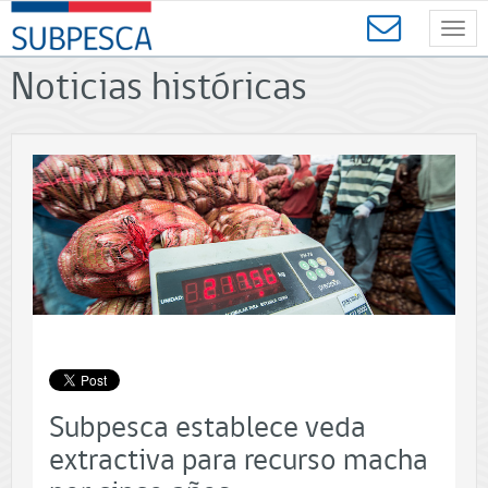
Contenido
SUBPESCA
principal
Toggl
-
navig
Subsecretaría
Noticias históricas
de
Pesca
y
Acuicultura
-
Gobierno
de
Chile
Subpesca establece veda
extractiva para recurso macha