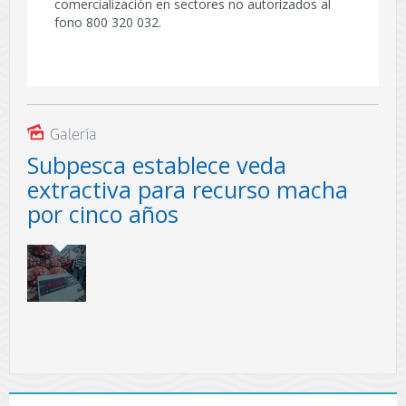
comercialización en sectores no autorizados al
fono 800 320 032.
Galería
Subpesca establece veda
extractiva para recurso macha
por cinco años
A partir de este
jpg
1390.2kb
miércoles 2 de
Descargar fotografía
agosto se prohíbe
la captura,
comercialización,
transporte,
procesamiento y