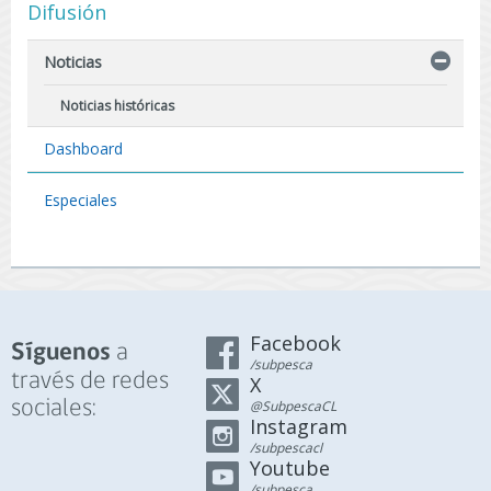
Difusión
almacenamiento
de este recurso y
de productos
Noticias
derivados en las
regiones de
Noticias históricas
Valparaíso,
O’Higgins y El
Dashboard
Maule. Medida
busca recuperar
Especiales
los bancos de
recursos en áreas
de libre acceso.
Facebook
a
Síguenos
/subpesca
través de redes
X
sociales:
@SubpescaCL
Instagram
/subpescacl
Youtube
/subpesca