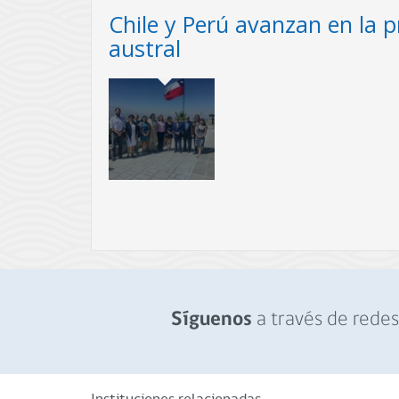
Chile y Perú avanzan en la p
austral
El 7 y 8 de marzo la Subsecretaría de Pesca y A
en la primera reunión de coordinación entre Chi
Plan de Conservación y Manejo de la población
austral, en el marco de las actividades de la C
Internacional (CBI).
a través de redes 
Síguenos