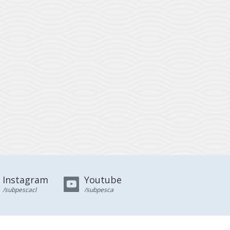
Instagram
Youtube
/subpescacl
/subpesca