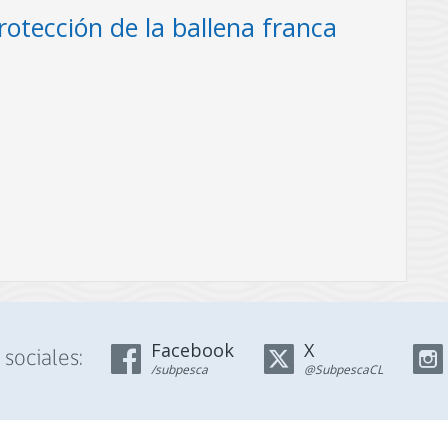
rotección de la ballena franca
cuicultura participó
jpg
2194.2kb
le y Perú sobre el
Descargar fotografía
 de ballena franca
omisión Ballenera
Facebook
X
sociales:
/subpesca
@SubpescaCL