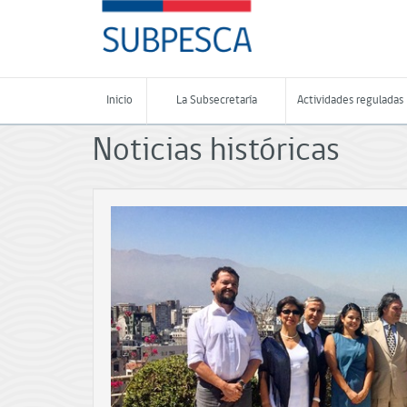
Contenido
SUBPESCA
principal
-
Subsecretaría
de
Pesca
Inicio
La Subsecretaría
Actividades reguladas
y
Acuicultura
Noticias históricas
-
Gobierno
de
Chile