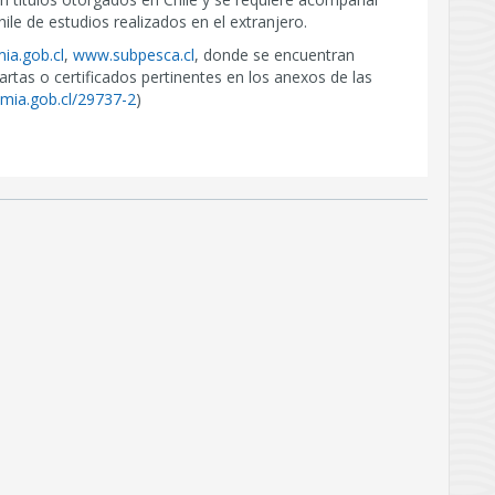
ile de estudios realizados en el extranjero.
a.gob.cl
,
www.subpesca.cl
, donde se encuentran
rtas o certificados pertinentes en los anexos de las
mia.gob.cl/29737-2
)
ursos altamente
jpg
44.8kb
ncargado del
Descargar fotografía
educir las capturas
gre.