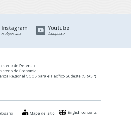
Instagram
Youtube
/subpescacl
/subpesca
nisterio de Defensa
nisterio de Economía
ianza Regional GOOS para el Pacífico Sudeste (GRASP
)
English contents
losario
Mapa del sitio