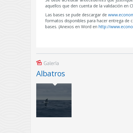
aquellos que den cuenta de la validación en Ch
Las bases se pude descargar de
www.economi
formatos disponibles para hacer entrega de ca
bases. (Anexos en Word en
http://www.econo
Galería
Albatros
El Comité Científico Técnico Pesqueros de rec
migratorios, condictrios y bodiversidad es el e
seguimiento del Plan de Acción Nacional para r
incidentales de aves en las pesquerías de palan