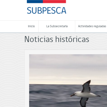
Contenido
SUBPESCA
principal
-
Subsecretaría
de
Pesca
Inicio
La Subsecretaría
Actividades reguladas
y
Acuicultura
Noticias históricas
-
Gobierno
de
Chile