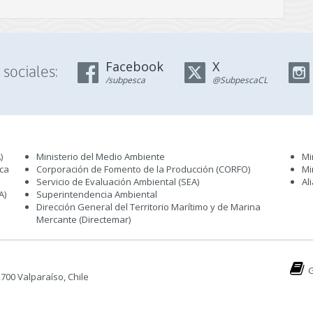
Facebook
X
sociales:
/subpesca
@SubpescaCL
)
Ministerio del Medio Ambiente
Mi
sca
Corporación de Fomento de la Producción (CORFO)
Mi
Servicio de Evaluación Ambiental (SEA
)
Al
A)
Superintendencia Ambiental
Dirección General del Territorio Marítimo y de Marina
Mercante (Directemar
)
G
 2700 Valparaíso, Chile