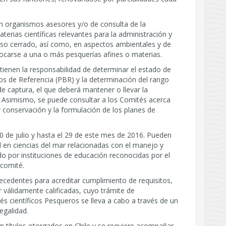
n organismos asesores y/o de consulta de la
terias científicas relevantes para la administración y
so cerrado, así como, en aspectos ambientales y de
carse a una o más pesquerías afines o materias.
ienen la responsabilidad de determinar el estado de
cos de Referencia (PBR) y la determinación del rango
 de captura, el que deberá mantener o llevar la
 Asimismo, se puede consultar a los Comités acerca
 conservación y la formulación de los planes de
0 de julio y hasta el 29 de este mes de 2016. Pueden
ad en ciencias del mar relacionadas con el manejo y
o por instituciones de educación reconocidas por el
comité.
ecedentes para acreditar cumplimiento de requisitos,
r válidamente calificadas, cuyo trámite de
 científicos Pesqueros se lleva a cabo a través de un
egalidad.
en títulos otorgados en Chile y se requiere acompañar