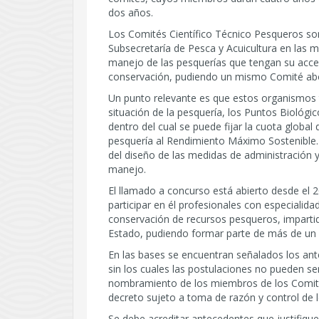
dos años.
Los Comités Científico Técnico Pesqueros so
Subsecretaría de Pesca y Acuicultura en las ma
manejo de las pesquerías que tengan su acce
conservación, pudiendo un mismo Comité abo
Un punto relevante es que estos organismos t
situación de la pesquería, los Puntos Biológi
dentro del cual se puede fijar la cuota global
pesquería al Rendimiento Máximo Sostenible.
del diseño de las medidas de administración y
manejo.
El llamado a concurso está abierto desde el 2
participar en él profesionales con especialid
conservación de recursos pesqueros, impartid
Estado, pudiendo formar parte de más de un 
En las bases se encuentran señalados los ant
sin los cuales las postulaciones no pueden se
nombramiento de los miembros de los Comités
decreto sujeto a toma de razón y control de l
Se debe acreditar antecedentes que justifiqu