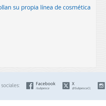
llan su propia línea de cosmética
l Fondo de
jpg
1370.2kb
l, con el propósito
Descargar fotografía
r algas como la
partir de la cual se
Facebook
X
sociales:
/subpesca
@SubpescaCL