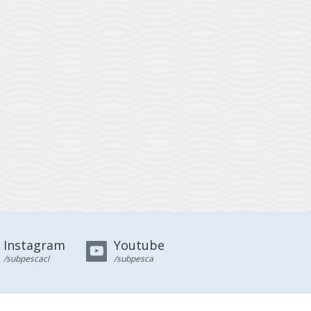
Instagram
Youtube
/subpescacl
/subpesca