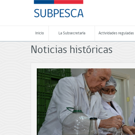
Contenido
SUBPESCA
principal
-
Subsecretaría
de
Pesca
Inicio
La Subsecretaría
Actividades reguladas
y
Acuicultura
Noticias históricas
-
Gobierno
de
Chile