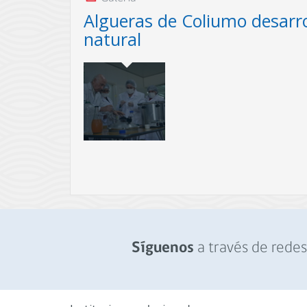
Algueras de Coliumo desarro
natural
Organización tomecina recibió $72.339.000 de
Escalamiento Productivo para la Pesca Artesana
de habilitar un galpón como sala para procesa
Chondracanthus chamissoi (Chicorea de mar), a 
elaborarán cremas para el cuidado de la piel.
a través de redes 
Síguenos