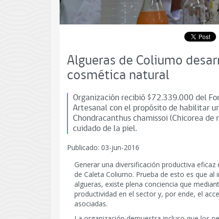
Algueras de Coliumo desarr
cosmética natural
Organización recibió $72.339.000 del Fo
Artesanal con el propósito de habilitar 
Chondracanthus chamissoi (Chicorea de ma
cuidado de la piel.
Publicado: 03-jun-2016
Generar una diversificación productiva efica
de Caleta Coliumo. Prueba de esto es que al i
algueras, existe plena conciencia que media
productividad en el sector y, por ende, el ac
asociadas.
La organización demuestra incluso que los p