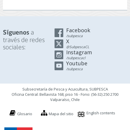
Facebook
a
Síguenos
/subpesca
través de redes
X
sociales:
@SubpescaCL
Instagram
/subpescacl
Youtube
/subpesca
Subsecretaría de Pesca y Acuicultura, SUBPESCA
Oficina Central: Bellavista 168, piso 16 - Fono: (56-32) 250 2700
Valparaíso, Chile
English contents
Glosario
Mapa del sitio