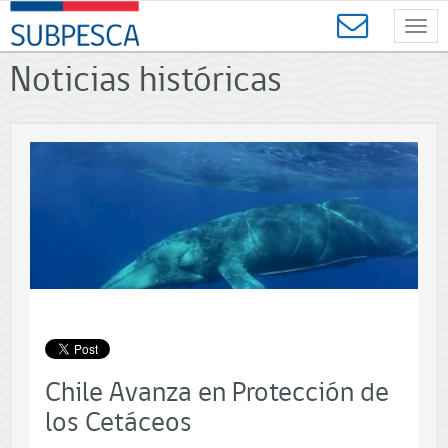
Contenido
SUBPESCA
principal
Toggl
-
navig
Subsecretaría
Noticias históricas
de
Pesca
y
Acuicultura
-
Gobierno
de
Chile
Chile Avanza en Protección de
los Cetáceos