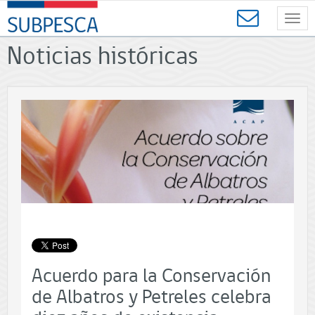
Contenido
SUBPESCA
principal
Toggl
-
navig
Subsecretaría
Noticias históricas
de
Pesca
y
Acuicultura
-
Gobierno
de
Chile
Acuerdo para la Conservación
de Albatros y Petreles celebra