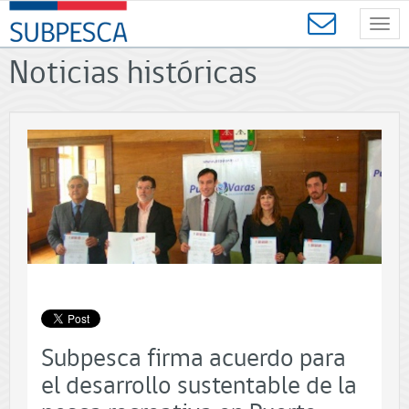
Contenido
SUBPESCA
principal
Toggl
-
navig
Subsecretaría
Noticias históricas
de
Pesca
y
Acuicultura
-
Gobierno
de
Chile
Subpesca firma acuerdo para
el desarrollo sustentable de la