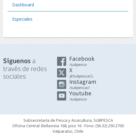
Dashboard
Especiales
Facebook
a
Síguenos
/subpesca
través de redes
X
sociales:
@SubpescaCL
Instagram
/subpescacl
Youtube
/subpesca
Subsecretaría de Pesca y Acuicultura, SUBPESCA
Oficina Central: Bellavista 168, piso 16 - Fono: (56-32) 250 2700
Valparaíso, Chile