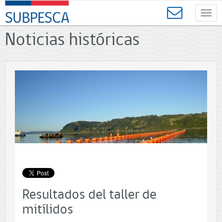
Contenido
SUBPESCA
principal
Toggl
-
navig
Subsecretaría
Noticias históricas
de
Pesca
y
Acuicultura
-
Gobierno
de
Chile
Resultados del taller de
mitílidos