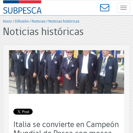
Contenido
SUBPESCA
principal
Toggl
-
navig
Subsecretaría
Inicio
/
Difusión
/
Noticias
/
Noticias históricas
de
Noticias históricas
Pesca
y
Acuicultura
-
Gobierno
de
Chile
Italia se convierte en Campeón