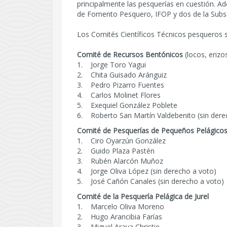
principalmente las pesquerías en cuestión. A
de Fomento Pesquero, IFOP y dos de la Subse
Los Comités Científicos Técnicos pesqueros s
Comité de Recursos Bentónicos
(locos, erizo
1. Jorge Toro Yagui
2. Chita Guisado Aránguiz
3. Pedro Pizarro Fuentes
4. Carlos Molinet Flores
5. Exequiel González Poblete
6. Roberto San Martín Valdebenito (sin dere
Comité de Pesquerías de Pequeños Pelágico
1. Ciro Oyarzún González
2. Guido Plaza Pastén
3. Rubén Alarcón Muñoz
4. Jorge Oliva López (sin derecho a voto)
5. José Cañón Canales (sin derecho a voto)
Comité de la Pesquería Pelágica de Jurel
1. Marcelo Oliva Moreno
2. Hugo Arancibia Farías
3. Miguel Araya Christie