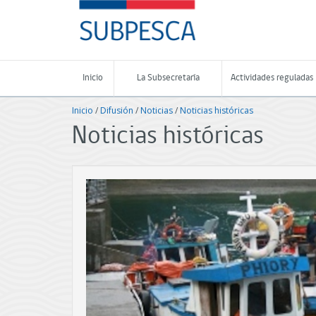
Contenido
SUBPESCA
principal
-
Subsecretaría
de
Pesca
Inicio
La Subsecretaría
Actividades reguladas
y
Acuicultura
Inicio
/
Difusión
/
Noticias
/
Noticias históricas
-
Gobierno
Noticias históricas
de
Chile