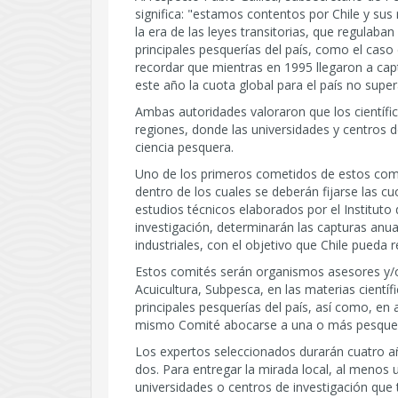
significa: "estamos contentos por Chile y su
la era de las leyes transitorias, que regulaba
principales pesquerías del país, como el caso
recordar que mientras en 1995 llegaron a capt
este año la cuota global para el país no supe
Ambas autoridades valoraron que los científi
regiones, donde las universidades y centros 
ciencia pesquera.
Uno de los primeros cometidos de estos com
dentro de los cuales se deberán fijarse las c
estudios técnicos elaborados por el Institu
investigación, determinarán las capturas anu
industriales, con el objetivo que Chile pueda
Estos comités serán organismos asesores y/o
Acuicultura, Subpesca, en las materias cientí
principales pesquerías del país, así como, e
mismo Comité abocarse a una o más pesquerí
Los expertos seleccionados durarán cuatro a
dos. Para entregar la mirada local, al menos 
universidades o centros de investigación que