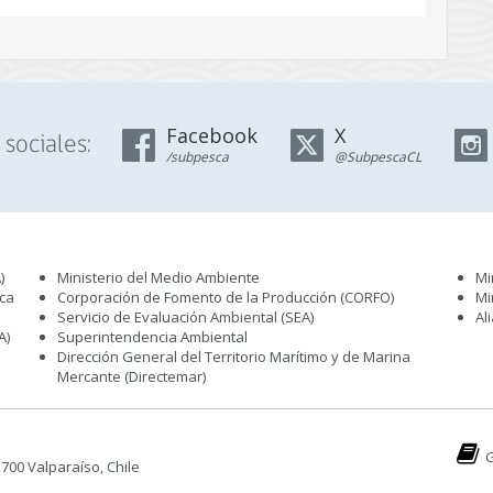
Facebook
X
sociales:
/subpesca
@SubpescaCL
)
Ministerio del Medio Ambiente
Mi
sca
Corporación de Fomento de la Producción (CORFO)
Mi
Servicio de Evaluación Ambiental (SEA
)
Al
A)
Superintendencia Ambiental
Dirección General del Territorio Marítimo y de Marina
Mercante (Directemar
)
G
 2700 Valparaíso, Chile