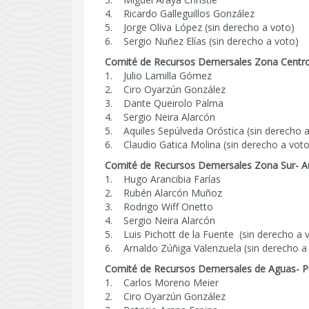
4. Ricardo Galleguillos González
5. Jorge Oliva López (sin derecho a voto)
6. Sergio Nuñez Elías (sin derecho a voto)
Comité de Recursos Demersales Zona Centr
1. Julio Lamilla Gómez
2. Ciro Oyarzún González
3. Dante Queirolo Palma
4. Sergio Neira Alarcón
5. Aquiles Sepúlveda Oróstica (sin derecho a
6. Claudio Gatica Molina (sin derecho a voto
Comité de Recursos Demersales Zona Sur- Au
1. Hugo Arancibia Farías
2. Rubén Alarcón Muñoz
3. Rodrigo Wiff Onetto
4. Sergio Neira Alarcón
5. Luis Pichott de la Fuente (sin derecho a 
6. Arnaldo Zúñiga Valenzuela (sin derecho a
Comité de Recursos Demersales de Aguas- P
1. Carlos Moreno Meier
2. Ciro Oyarzún González