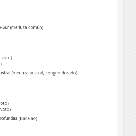
o-Sur
(merluza común)
 voto)
)
stral
(merluza austral, congrio dorado)
voto)
 voto)
rofundas
(Bacalao)