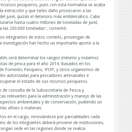
s recursos pesqueros, pues con esta normativa se acaba
n la extracción y que tanto daño provocaron a las
 del jurel, quizás el deterioro más emblemático. Cabe
urarse hasta cuatro millones de toneladas de jurel,
ra las 250.000 toneladas", comentó.
cos integrantes de estos comités, provengan de
de investigación han hecho un importante aporte a la
ités será determinar los rangos (mínimo y máximo)
uotas de pesca para el año 2014. Basados en los
to de Fomento Pesquero, IFOP, y otros organismos de
ales autorizadas para pescadores artesanales e
 recuperar el estado de sus recursos pesqueros.
 de consulta de la Subsecretaría de Pesca y
ficas relevantes para la administración y manejo de las
n aspectos ambientales y de conservación, pudiendo un
as afines o materias.
ños en el cargo, renovándose por parcialidades cada
uno de los integrantes deberá provenir de instituciones,
 tengan sede en las regiones donde se realiza