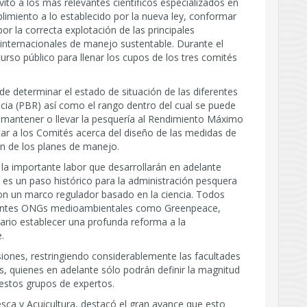
vitó a los más relevantes científicos especializados en
plimiento a lo establecido por la nueva ley, conformar
or la correcta explotación de las principales
 internacionales de manejo sustentable. Durante el
urso público para llenar los cupos de los tres comités
e determinar el estado de situación de las diferentes
cia (PBR) así como el rango dentro del cual se puede
rá mantener o llevar la pesquería al Rendimiento Máximo
ar a los Comités acerca del diseño de las medidas de
ón de los planes de manejo.
 la importante labor que desarrollarán en adelante
 es un paso histórico para la administración pesquera
on un marco regulador basado en la ciencia. Todos
erentes ONGs medioambientales como Greenpeace,
rio establecer una profunda reforma a la
.
siones, restringiendo considerablemente las facultades
s, quienes en adelante sólo podrán definir la magnitud
estos grupos de expertos.
esca y Acuicultura, destacó el gran avance que esto