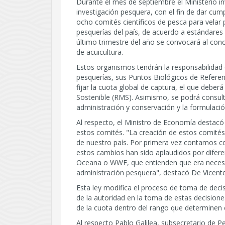
Durante el mes de septiembre el Ministerio in
investigación pesquera, con el fin de dar cum
ocho comités científicos de pesca para velar p
pesquerías del país, de acuerdo a estándares
último trimestre del año se convocará al conc
de acuicultura.
Estos organismos tendrán la responsabilidad d
pesquerías, sus Puntos Biológicos de Referen
fijar la cuota global de captura, el que debe
Sostenible (RMS). Asimismo, se podrá consult
administración y conservación y la formulaci
Al respecto, el Ministro de Economía destacó
estos comités. "La creación de estos comités
de nuestro país. Por primera vez contamos c
estos cambios han sido aplaudidos por dif
Oceana o WWF, que entienden que era necesa
administración pesquera", destacó De Vicente
Esta ley modifica el proceso de toma de deci
de la autoridad en la toma de estas decisione
de la cuota dentro del rango que determinen 
Al respecto Pablo Galilea, subsecretario de P