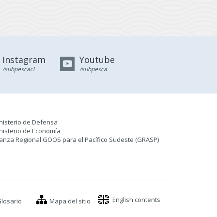
Instagram
Youtube
/subpescacl
/subpesca
nisterio de Defensa
nisterio de Economía
ianza Regional GOOS para el Pacífico Sudeste (GRASP
)
English contents
losario
Mapa del sitio