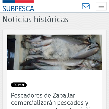
Contenido
SUBPESCA
principal
Toggl
-
navig
Subsecretaría
Noticias históricas
de
Pesca
y
Acuicultura
-
Gobierno
de
Chile
Pescadores de Zapallar
comercializarán pescados y