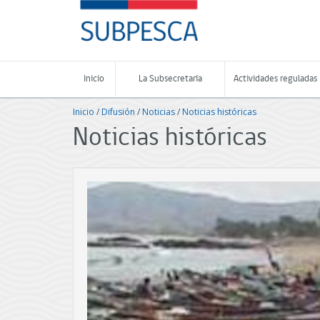
Contenido
SUBPESCA
principal
-
Subsecretaría
de
Pesca
Inicio
La Subsecretaría
Actividades reguladas
y
Acuicultura
Inicio
/
Difusión
/
Noticias
/
Noticias históricas
-
Gobierno
Noticias históricas
de
Chile