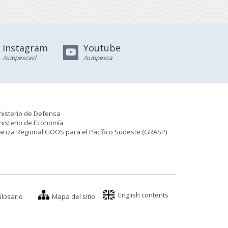
Instagram
Youtube
/subpescacl
/subpesca
nisterio de Defensa
nisterio de Economía
ianza Regional GOOS para el Pacífico Sudeste (GRASP
)
English contents
losario
Mapa del sitio