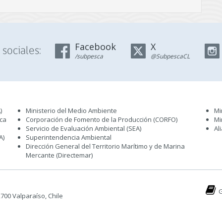
Facebook
X
sociales:
/subpesca
@SubpescaCL
)
Ministerio del Medio Ambiente
Mi
sca
Corporación de Fomento de la Producción (CORFO)
Mi
Servicio de Evaluación Ambiental (SEA
)
Al
A)
Superintendencia Ambiental
Dirección General del Territorio Marítimo y de Marina
Mercante (Directemar
)
G
 2700 Valparaíso, Chile