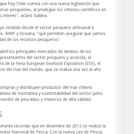
 que hoy Chile cuenta con una nueva legislación que
ras pesquerías, al privilegiar los criterios científicos en
 interés", aclaró Galilea.
yo recibido desde el sector pesquero artesanal e
e, WWF y Oceana, "que permiten asegurar que vamos
idad de los recursos pesqueros".
bril los principales mercados de destino de los
epresentantes del sector pesquero y acuícola, el
ará de la Feria European Seafood Exposition (ESE), el
os del mar del mundo, que se realiza una vez al año
compran y distribuyen productos del mar chileno
eria de normativa y sustentabilidad del sector junto
oveedor de pescados y mariscos de alta calidad.
s
rtante recordar que en diciembre de 2012 se realizó la
onsejo Nacional de Pesca. Con la nueva Ley de Pesca,