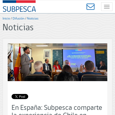
Contenido
SUBPESCA
principal
Toggl
-
navig
Subsecretaría
Inicio
/
Difusión
/
Noticias
de
Noticias
Pesca
y
Acuicultura
-
Gobierno
de
Chile
En España: Subpesca comparte