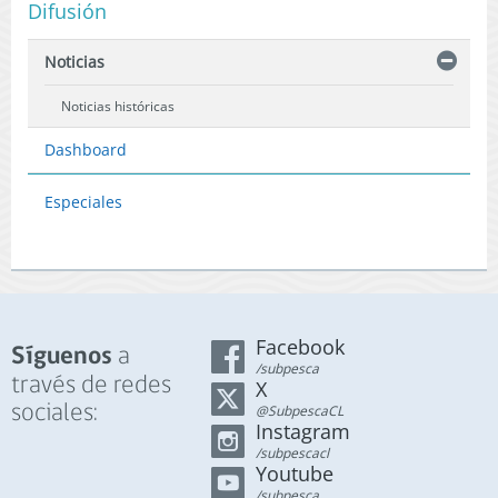
Difusión
Noticias
Noticias históricas
Dashboard
Especiales
Facebook
a
Síguenos
/subpesca
través de redes
X
sociales:
@SubpescaCL
Instagram
/subpescacl
Youtube
/subpesca