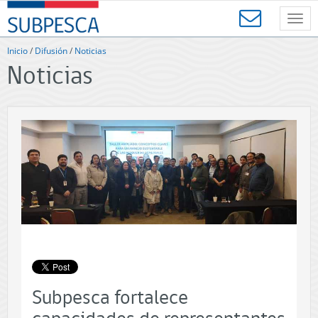
Contenido
SUBPESCA
principal
Toggl
-
navig
Subsecretaría
Inicio
/
Difusión
/
Noticias
de
Noticias
Pesca
y
Acuicultura
-
Gobierno
de
Chile
Subpesca fortalece