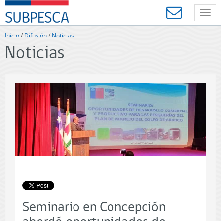
Contenido
SUBPESCA
principal
Toggl
-
navig
Subsecretaría
Inicio
/
Difusión
/
Noticias
de
Noticias
Pesca
y
Acuicultura
-
Gobierno
de
Chile
Seminario en Concepción