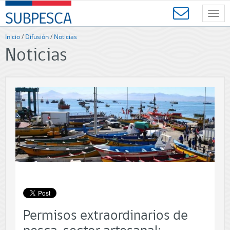
Contenido
SUBPESCA
principal
Toggl
-
navig
Subsecretaría
Inicio
/
Difusión
/
Noticias
de
Noticias
Pesca
y
Acuicultura
-
Gobierno
de
Chile
Permisos extraordinarios de