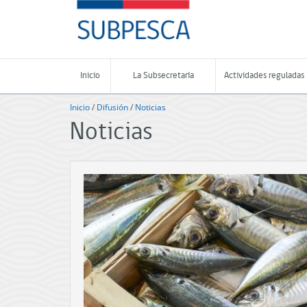
Contenido
SUBPESCA
principal
-
Subsecretaría
de
Pesca
Inicio
La Subsecretaría
Actividades reguladas
y
Acuicultura
Inicio
/
Difusión
/
Noticias
-
Gobierno
Noticias
de
Chile