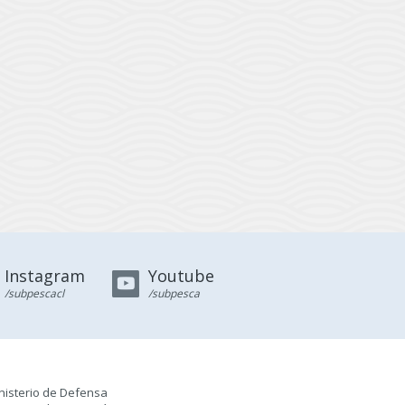
Instagram
Youtube
/subpescacl
/subpesca
nisterio de Defensa