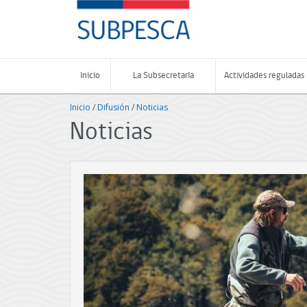
Contenido
SUBPESCA
principal
-
Subsecretaría
de
Pesca
Inicio
La Subsecretaría
Actividades reguladas
y
Acuicultura
Inicio
/
Difusión
/
Noticias
-
Gobierno
Noticias
de
Chile