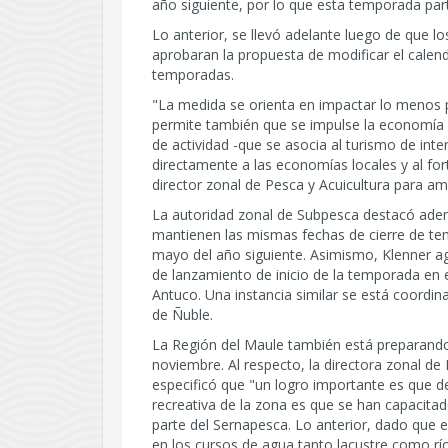
año siguiente, por lo que esta temporada par
Lo anterior, se llevó adelante luego de que 
aprobaran la propuesta de modificar el calend
temporadas.
"La medida se orienta en impactar lo menos 
permite también que se impulse la economía 
de actividad -que se asocia al turismo de inte
directamente a las economías locales y al for
director zonal de Pesca y Acuicultura para am
La autoridad zonal de Subpesca destacó adem
mantienen las mismas fechas de cierre de t
mayo del año siguiente. Asimismo, Klenner ag
de lanzamiento de inicio de la temporada en
Antuco. Una instancia similar se está coordi
de Ñuble.
La Región del Maule también está preparando 
noviembre. Al respecto, la directora zonal de
especificó que "un logro importante es que d
recreativa de la zona es que se han capacita
parte del Sernapesca. Lo anterior, dado que el
en los cursos de agua tanto lacustre como r