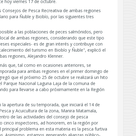
te hoy viernes 17 de octubre.
los Consejos de Pesca Recreativa de ambas regiones
ario para Ñuble y Biobío, por las siguientes tres
posible a las poblaciones de peces salmónidos, pero
local de ambas regiones, considerando que este tipo
reses especiales- es de gran interés y contribuye con
talecimiento del turismo en Biobío y Ñuble", explicó el
bas regiones, Alejandro Klenner.
ás que, tal como en ocasiones anteriores, se
emporada para ambas regiones en el primer domingo de
regó que el próximo 25 de octubre se realizará un hito
 el Parque Nacional Laguna Laja de la comuna de
nando para llevarse a cabo próximamente en la Región
la apertura de su temporada, que iniciará el 14 de
 Pesca y Acuicultura de la zona, Manira Matamala,
entro de las actividades del consejo de pesca
do cinco inspectores, ad honorem, en la región por
 principal problema en esta materia es la pesca furtiva
íos. Asimismo, estamos generando alianzas público-