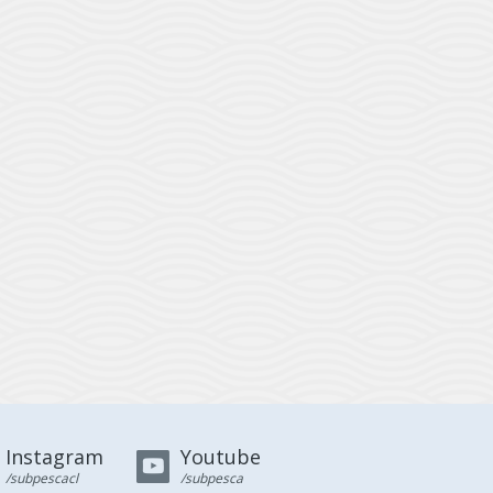
Instagram
Youtube
/subpescacl
/subpesca