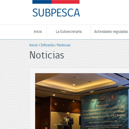
Contenido
SUBPESCA
principal
-
Subsecretaría
de
Pesca
Inicio
La Subsecretaría
Actividades reguladas
y
Acuicultura
Inicio
/
Difusión
/
Noticias
-
Gobierno
Noticias
de
Chile