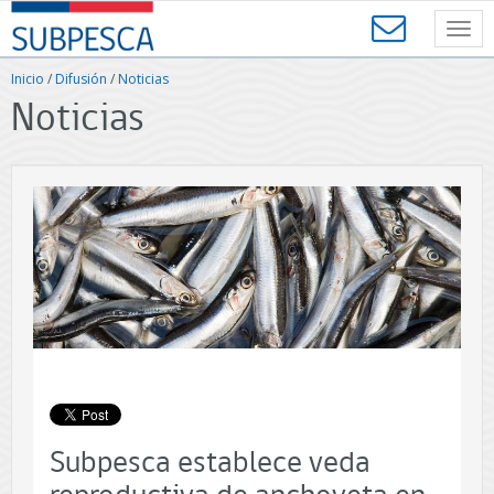
Contenido
SUBPESCA
principal
Toggl
-
navig
Subsecretaría
Inicio
/
Difusión
/
Noticias
de
Noticias
Pesca
y
Acuicultura
-
Gobierno
de
Chile
Subpesca establece veda