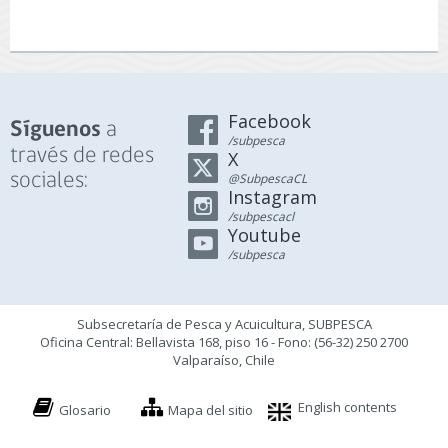
Facebook
a
Síguenos
/subpesca
través de redes
X
sociales:
@SubpescaCL
Instagram
/subpescacl
Youtube
/subpesca
Subsecretaría de Pesca y Acuicultura, SUBPESCA
Oficina Central: Bellavista 168, piso 16 - Fono: (56-32) 250 2700
Valparaíso, Chile
English contents
Glosario
Mapa del sitio