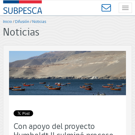
Contenido
SUBPESCA
principal
Toggl
-
navig
Subsecretaría
Inicio
/
Difusión
/
Noticias
de
Noticias
Pesca
y
Acuicultura
-
Gobierno
de
Chile
Con apoyo del proyecto