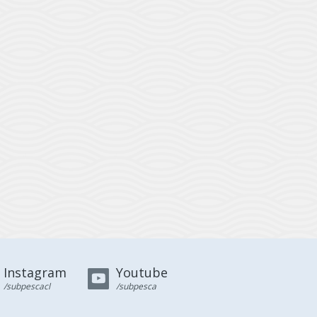
Instagram
Youtube
/subpescacl
/subpesca