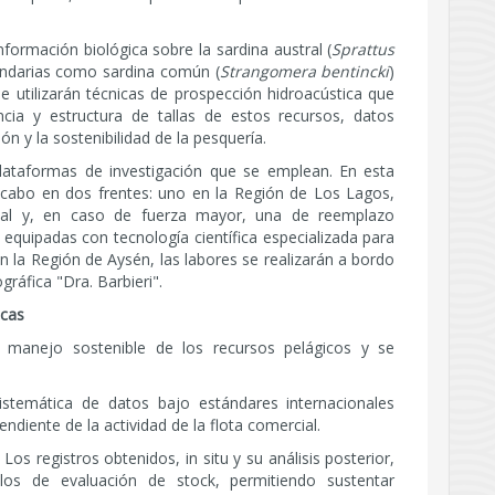
información biológica sobre la sardina austral (
Sprattus
undarias como sardina común (
Strangomera bentincki
)
 se utilizarán técnicas de prospección hidroacústica que
ncia y estructura de tallas de estos recursos, datos
ón y la sostenibilidad de la pesquería.
plataformas de investigación que se emplean. En esta
 a cabo en dos frentes: uno en la Región de Los Lagos,
pal y, en caso de fuerza mayor, una de reemplazo
 equipadas con tecnología científica especializada para
en la Región de Aysén, las labores se realizarán a bordo
ráfica "Dra. Barbieri".
icas
 manejo sostenible de los recursos pelágicos y se
:
istemática de datos bajo estándares internacionales
ndiente de la actividad de la flota comercial.
Los registros obtenidos, in situ y su análisis posterior,
los de evaluación de stock, permitiendo sustentar