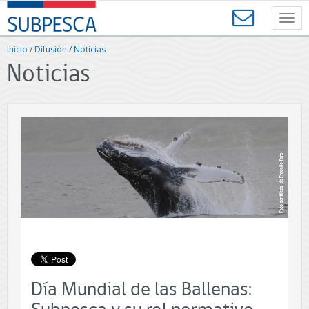
Contenido
SUBPESCA
principal
Toggl
-
navig
Subsecretaría
Inicio
/
Difusión
/
Noticias
de
Noticias
Pesca
y
Acuicultura
-
Gobierno
de
Chile
Día Mundial de las Ballenas: