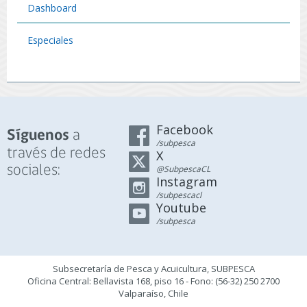
Dashboard
Especiales
Facebook
a
Síguenos
/subpesca
través de redes
X
sociales:
@SubpescaCL
Instagram
/subpescacl
Youtube
/subpesca
Subsecretaría de Pesca y Acuicultura, SUBPESCA
Oficina Central: Bellavista 168, piso 16 - Fono: (56-32) 250 2700
Valparaíso, Chile